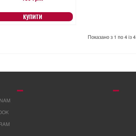
КУПИТИ
Показано з 1 по 4 із 4
GNAM
OOK
RAM