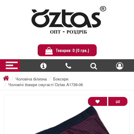
Товаров: 0 (0 грн.)
Чоловіча білизна
Боксери
Чоловічі бокери смугасті Oztas A1739-06