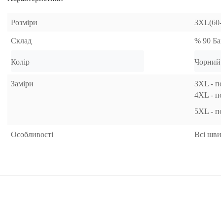
Розміри
3XL(60-
Склад
% 90 Ба
Колір 
Чорний
Заміри
3XL - п
4XL - п
5XL - п
Особливості
Всі шви