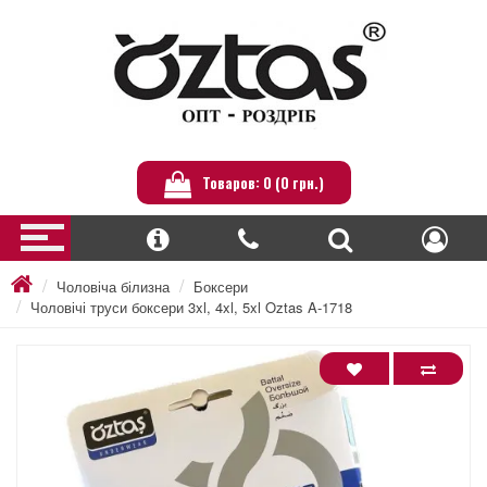
Товаров: 0 (0 грн.)
Чоловіча білизна
Боксери
Чоловічі труси боксери 3xl, 4xl, 5xl Oztas A-1718