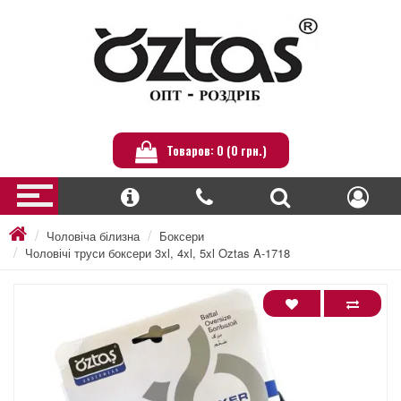
Товаров: 0 (0 грн.)
Чоловіча білизна
Боксери
Чоловічі труси боксери 3xl, 4xl, 5xl Oztas A-1718