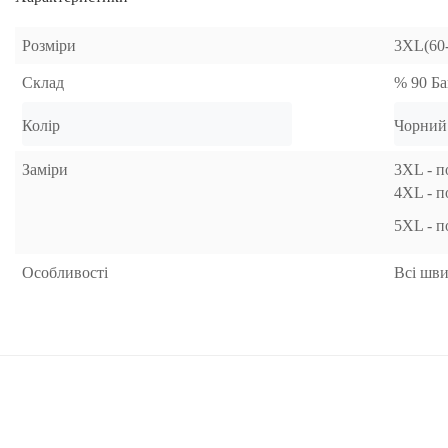
Розміри
3XL(60-
Склад
% 90 Ба
Колір 
Чорний
Заміри
3XL - п
4XL - п
5XL - п
Особливості
Всі шви