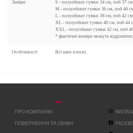
Заміри
S - полуобхват гумки 34 см, поб 37 см
M - полуобхват гумки 36 см, поб 40 с
L - полуобхват гумки 38 см, поб 42 см
XL - полуобхват гумки 40 см, поб 44 
XXL - полуобхват гумки 42 см, поб 4
* фактичні виміри можуть відрізнятис
Особливості
Всі шви плоскі
ПРО КОМПАНІЮ
INSTA
ПОВЕРНЕННЯ ТА ОБМІН
FACEB