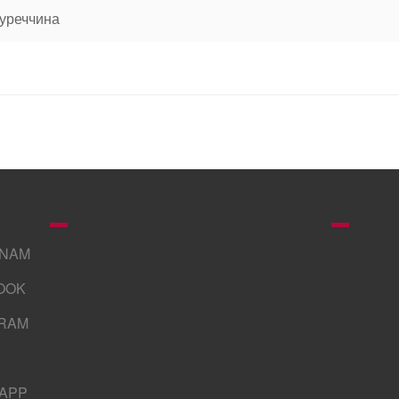
уреччина
GNAM
OOK
RAM
APP