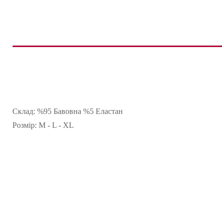
Склад: %95 Бавовна %5 Еластан
Розмір: M - L - XL